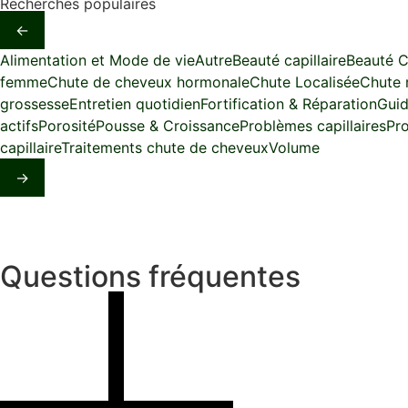
Recherches populaires
←
Alimentation et Mode de vie
Autre
Beauté capillaire
Beauté C
femme
Chute de cheveux hormonale
Chute Localisée
Chute 
grossesse
Entretien quotidien
Fortification & Réparation
Guid
actifs
Porosité
Pousse & Croissance
Problèmes capillaires
Pr
capillaire
Traitements chute de cheveux
Volume
→
Questions fréquentes