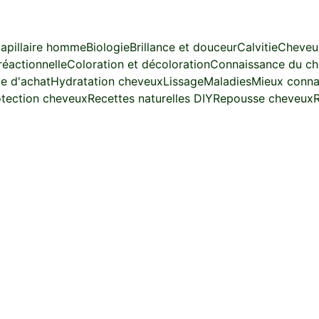
apillaire homme
Biologie
Brillance et douceur
Calvitie
Cheveu
réactionnelle
Coloration et décoloration
Connaissance du c
e d'achat
Hydratation cheveux
Lissage
Maladies
Mieux conna
otection cheveux
Recettes naturelles DIY
Repousse cheveux
R