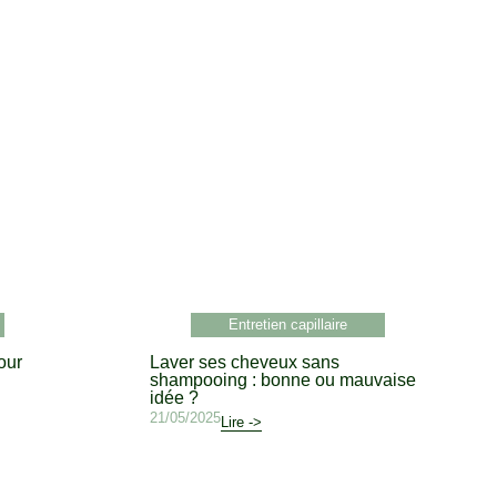
Entretien capillaire
our
Laver ses cheveux sans
shampooing : bonne ou mauvaise
idée ?
21/05/2025
Lire ->