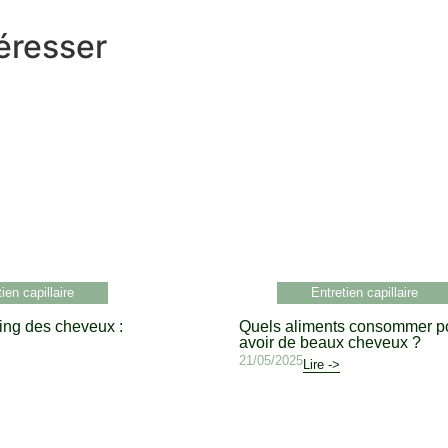
éresser
ien capillaire
Entretien capillaire
ng des cheveux :
Quels aliments consommer p
i
avoir de beaux cheveux ?
21/05/2025
Lire ->