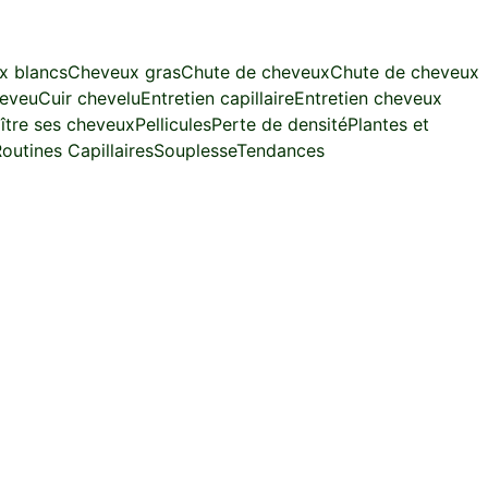
x blancs
Cheveux gras
Chute de cheveux
Chute de cheveux
heveu
Cuir chevelu
Entretien capillaire
Entretien cheveux
ître ses cheveux
Pellicules
Perte de densité
Plantes et
outines Capillaires
Souplesse
Tendances