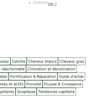
05/05/2025
Lire ->
ouceur
Calvitie
Cheveux blancs
Cheveux gras
 réactionnelle
Coloration et décoloration
idien
Fortification & Réparation
Guide d'achat
ntes et actifs
Porosité
Pousse & Croissance
illaires
Souplesse
Tendances capillaire