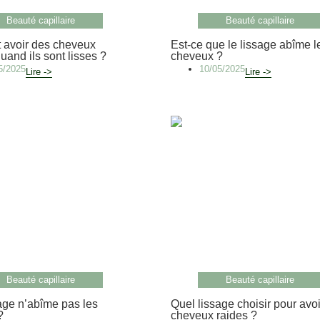
Beauté capillaire
Beauté capillaire
avoir des cheveux
Est-ce que le lissage abîme l
uand ils sont lisses ?
cheveux ?
5/2025
10/05/2025
Lire ->
Lire ->
Beauté capillaire
Beauté capillaire
age n’abîme pas les
Quel lissage choisir pour avoi
?
cheveux raides ?