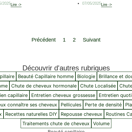
5/2025
07/05/2025
Lire ->
Lire ->
Précédent
1
2
Suivant
Découvrir d'autres rubriques
illaire
Beauté Capillaire homme
Biologie
Brillance et d
mme
Chute de cheveux hormonale
Chute Localisée
Chute
ien capillaire
Entretien cheveux grossesse
Entretien quot
ux connaître ses cheveux
Pellicules
Perte de densité
Pla
x
Recettes naturelles DIY
Repousse cheveux
Routines Cap
Traitements chute de cheveux
Volume
Beauté capillaire