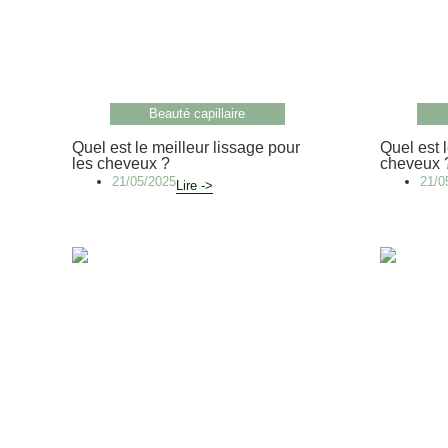
Beauté capillaire
Quel est le meilleur lissage pour
Quel est l
les cheveux ?
cheveux 
21/05/2025
21/0
Lire ->