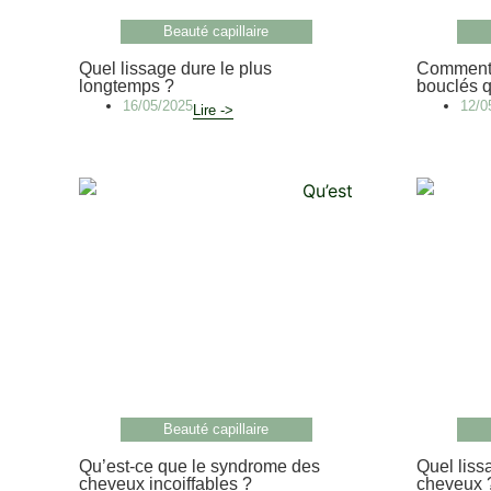
Beauté capillaire
Quel lissage dure le plus
Comment 
longtemps ?
bouclés q
16/05/2025
12/0
Lire ->
Beauté capillaire
Qu’est-ce que le syndrome des
Quel liss
cheveux incoiffables ?
cheveux 