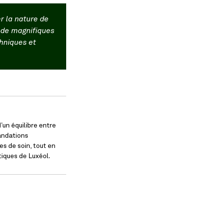
r la nature de
r de magnifiques
hniques et
’un équilibre entre
mandations
es de soin, tout en
tiques de Luxéol.