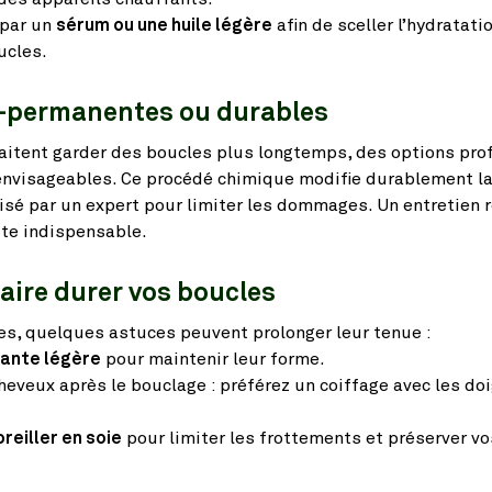
 par un
sérum ou une huile légère
afin de sceller l’hydratati
ucles.
i-permanentes ou durables
haitent garder des boucles plus longtemps, des options pro
nvisageables. Ce procédé chimique modifie durablement l
alisé par un expert pour limiter les dommages. Un entretien 
ite indispensable.
faire durer vos boucles
es, quelques astuces peuvent prolonger leur tenue :
xante légère
pour maintenir leur forme.
heveux après le bouclage : préférez un coiffage avec les do
oreiller en soie
pour limiter les frottements et préserver v