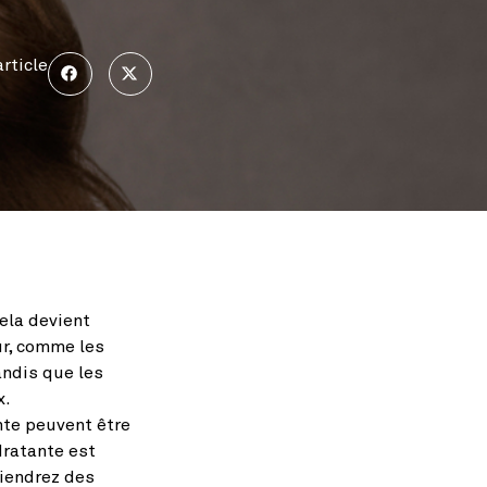
rticle
ela devient
ur, comme les
andis que les
x.
te peuvent être
dratante est
tiendrez des