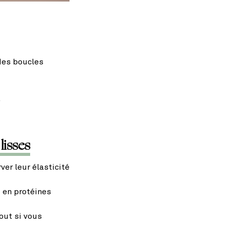
 des boucles
.
lisses
er leur élasticité
u en protéines
out si vous