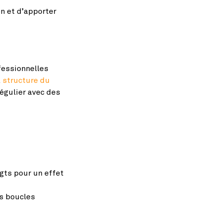
on et d’apporter
fessionnelles
a
structure du
régulier avec des
igts pour un effet
os boucles