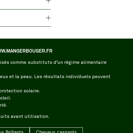
 WWW.MANGERBOUGER.FR
ilisés comme substituts d’un régime alimentaire
ux et la peau. Les résultats individuels peuvent
rotection solaire.
leil.
nté.
its avant utilisation.
x Brillants
Cheveux cassants