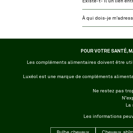
Existe-t- il un lien en
À qui dois-je m'adress
POUR VOTRE SANTÉ, M
Les compléments alimentaires doivent être util
Luxéol est une marque de compléments alimentair
Ne restez pas tro
N’ex
La 
Les informations peuv
Bulbe cheveux
Cheveux abî