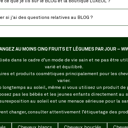
tre ce que je lis sur le BLOG et la boutique LUXÉOL ?
er si j'ai des questions relatives au BLOG ?
ANGEZ AU MOINS CINQ FRUITS ET LÉGUMES PAR JOUR –
isés dans le cadre d’un mode de vie sain et ne pas être ut
varié et équilibré.
es et produits cosmétiques principalement pour les cheve
varier.
p longtemps au soleil, même si vous utilisez un produit de p
posez pas les bébés et les jeunes enfants directement au so
surexposition au soleil est une menace sérieuse pour la sa
ent changer, consulter attentivement l’étiquetage des produ
més
Cheveux blancs
Cheveux bouclés
Cheveu