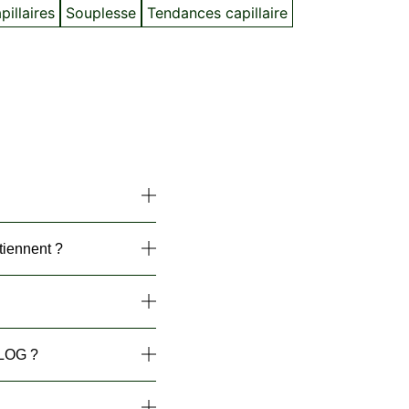
illaires
Souplesse
Tendances capillaire
tiennent ?
BLOG ?