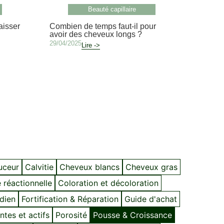
Beauté capillaire
isser
Combien de temps faut-il pour
avoir des cheveux longs ?
29/04/2025
Lire ->
ouceur
Calvitie
Cheveux blancs
Cheveux gras
 réactionnelle
Coloration et décoloration
idien
Fortification & Réparation
Guide d'achat
ntes et actifs
Porosité
Pousse & Croissance