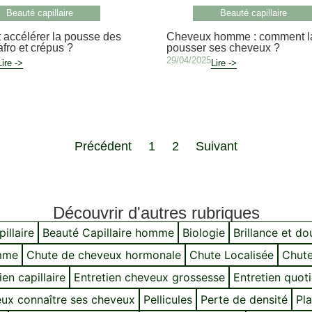
Beauté capillaire
Beauté capillaire
accélérer la pousse des
Cheveux homme : comment la
fro et crépus ?
pousser ses cheveux ?
29/04/2025
Lire ->
Lire ->
Précédent
1
2
Suivant
Découvrir d'autres rubriques
illaire
Beauté Capillaire homme
Biologie
Brillance et d
mme
Chute de cheveux hormonale
Chute Localisée
Chute
ien capillaire
Entretien cheveux grossesse
Entretien quot
ux connaître ses cheveux
Pellicules
Perte de densité
Pla