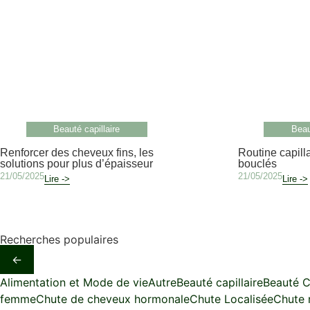
Beauté capillaire
Beau
Renforcer des cheveux fins, les
Routine capill
solutions pour plus d’épaisseur
bouclés
21/05/2025
21/05/2025
Lire ->
Lire ->
Recherches populaires
←
Alimentation et Mode de vie
Autre
Beauté capillaire
Beauté C
femme
Chute de cheveux hormonale
Chute Localisée
Chute 