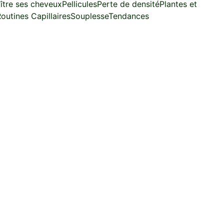
ître ses cheveux
Pellicules
Perte de densité
Plantes et
outines Capillaires
Souplesse
Tendances