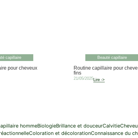
té capillaire
Beauté capillaire
aire pour cheveux
Routine capillaire pour chev
fins
21/05/2025
Lire ->
apillaire homme
Biologie
Brillance et douceur
Calvitie
Cheveu
réactionnelle
Coloration et décoloration
Connaissance du c