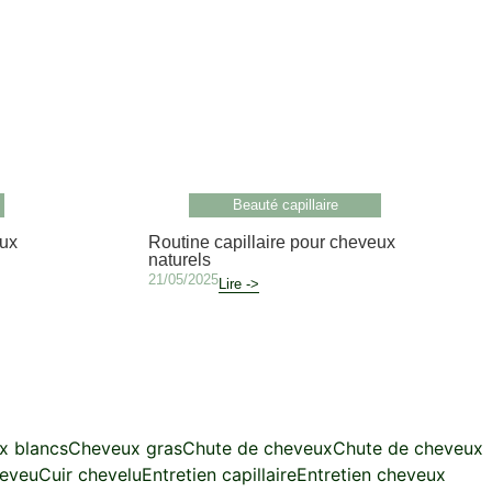
Beauté capillaire
eux
Routine capillaire pour cheveux
naturels
21/05/2025
Lire ->
x blancs
Cheveux gras
Chute de cheveux
Chute de cheveux
heveu
Cuir chevelu
Entretien capillaire
Entretien cheveux