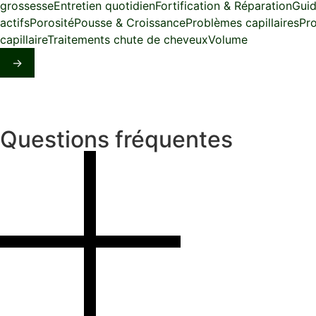
grossesse
Entretien quotidien
Fortification & Réparation
Guid
actifs
Porosité
Pousse & Croissance
Problèmes capillaires
Pr
capillaire
Traitements chute de cheveux
Volume
→
Questions fréquentes