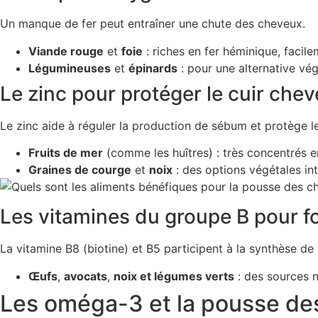
Un manque de fer peut entraîner une chute des cheveux.
Viande rouge
et
foie
: riches en fer héminique, facil
Légumineuses
et
épinards
: pour une alternative vég
Le zinc pour protéger le cuir chev
Le zinc aide à réguler la production de sébum et protège le 
Fruits de mer
(comme les huîtres) : très concentrés e
Graines de courge
et
noix
: des options végétales in
Les vitamines du groupe B pour fo
La vitamine B8 (biotine) et B5 participent à la synthèse de l
Œufs
,
avocats
,
noix et l
égumes verts
: des sources n
Les oméga-3 et la pousse des 