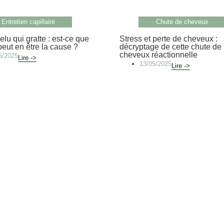
Entretien capillaire
Chute de cheveux
lu qui gratte : est-ce que
Stress et perte de cheveux :
peut en être la cause ?
décryptage de cette chute de
cheveux réactionnelle
5/2025
Lire ->
13/05/2025
Lire ->