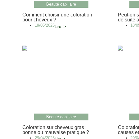
Beauté capillaire
Comment choisir une coloration
Peut-on s
pour cheveux ?
de suite 
19/05/2025
18/0
Lire ->
Beauté capillaire
Coloration sur cheveux gras :
Coloratio
bonne ou mauvaise pratique ?
causes et
29/04/2025
29/0