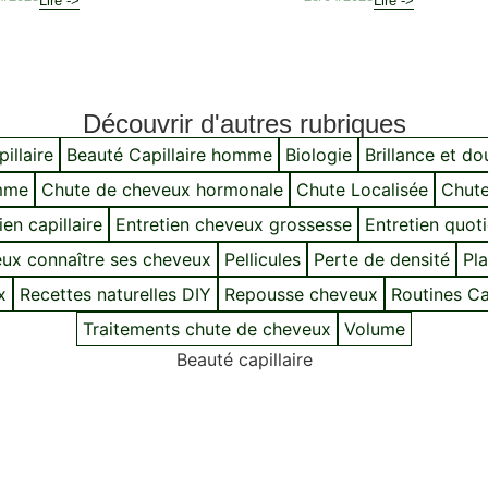
Lire ->
Lire ->
Découvrir d'autres rubriques
illaire
Beauté Capillaire homme
Biologie
Brillance et d
mme
Chute de cheveux hormonale
Chute Localisée
Chute
ien capillaire
Entretien cheveux grossesse
Entretien quot
ux connaître ses cheveux
Pellicules
Perte de densité
Pla
x
Recettes naturelles DIY
Repousse cheveux
Routines Cap
Traitements chute de cheveux
Volume
Beauté capillaire