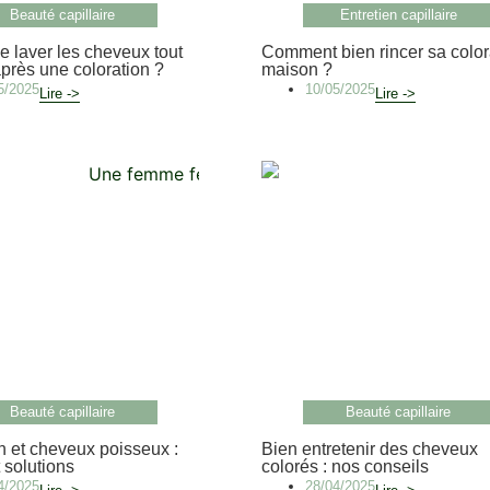
Beauté capillaire
Entretien capillaire
e laver les cheveux tout
Comment bien rincer sa color
après une coloration ?
maison ?
5/2025
10/05/2025
Lire ->
Lire ->
Beauté capillaire
Beauté capillaire
n et cheveux poisseux :
Bien entretenir des cheveux
 solutions
colorés : nos conseils
4/2025
28/04/2025