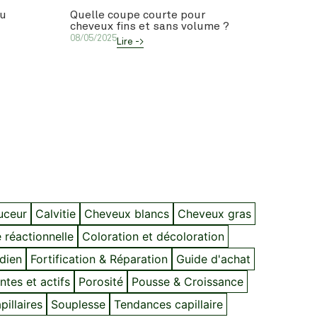
du
Quelle coupe courte pour
cheveux fins et sans volume ?
08/05/2025
Lire ->
ouceur
Calvitie
Cheveux blancs
Cheveux gras
 réactionnelle
Coloration et décoloration
idien
Fortification & Réparation
Guide d'achat
ntes et actifs
Porosité
Pousse & Croissance
illaires
Souplesse
Tendances capillaire