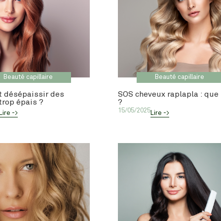
Beauté capillaire
Beauté capillaire
 désépaissir des
SOS cheveux raplapla : que 
trop épais ?
?
15/05/2025
Lire ->
Lire ->