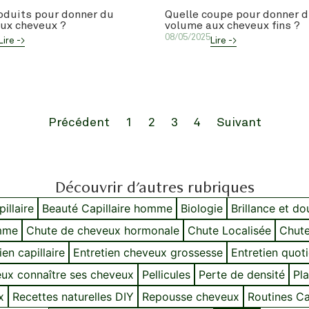
oduits pour donner du
Quelle coupe pour donner 
ux cheveux ?
volume aux cheveux fins ?
08/05/2025
Lire ->
Lire ->
Précédent
1
2
3
4
Suivant
Découvrir d'autres rubriques
illaire
Beauté Capillaire homme
Biologie
Brillance et d
mme
Chute de cheveux hormonale
Chute Localisée
Chute
ien capillaire
Entretien cheveux grossesse
Entretien quot
ux connaître ses cheveux
Pellicules
Perte de densité
Pla
x
Recettes naturelles DIY
Repousse cheveux
Routines Cap