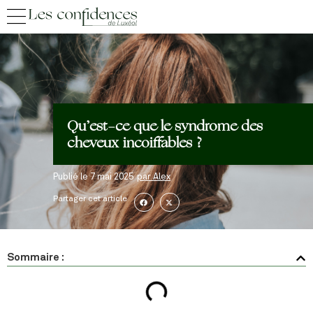
Qu’est-ce que le syndrome des
cheveux incoiffables ?
Publié le
7 mai 2025
par
Alex
Partager cet article
Sommaire :