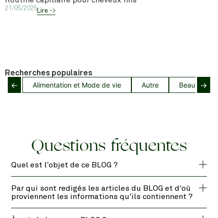
Routine capillaire pour cheveux fins
21/05/2025
Lire ->
Recherches populaires
←
→
Alimentation et Mode de vie
Autre
Beauté capil
Questions fréquentes
Quel est l'objet de ce BLOG ?
Par qui sont redigés les articles du BLOG et d'où
proviennent les informations qu'ils contiennent ?