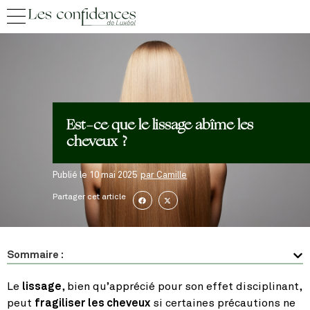
Est-ce que le lissage abîme les
cheveux ?
Publié le
10 mai 2025
par
Camille
Partager cet article
Sommaire :
Le
lissage
, bien qu’apprécié pour son effet disciplinant,
peut
fragiliser les cheveux
si certaines précautions ne