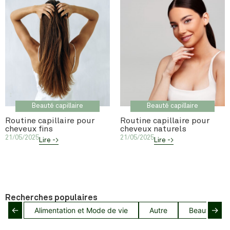
Beauté capillaire
Beauté capillaire
Routine capillaire pour
Routine capillaire pour
cheveux fins
cheveux naturels
21/05/2025
21/05/2025
Lire ->
Lire ->
Recherches populaires
←
→
Alimentation et Mode de vie
Autre
Beauté capil