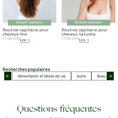
Beauté capillaire
Beauté capillaire
Routine capillaire pour
Routine capillaire pour
cheveux fins
cheveux naturels
21/05/2025
21/05/2025
Lire ->
Lire ->
Recherches populaires
←
→
Alimentation et Mode de vie
Autre
Beauté capil
Questions fréquentes