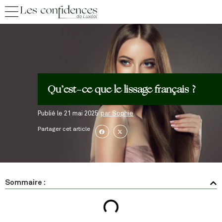
Qu’est-ce que le lissage français ?
Publié le
21 mai 2025
par
Sophie
Partager cet article
Sommaire :