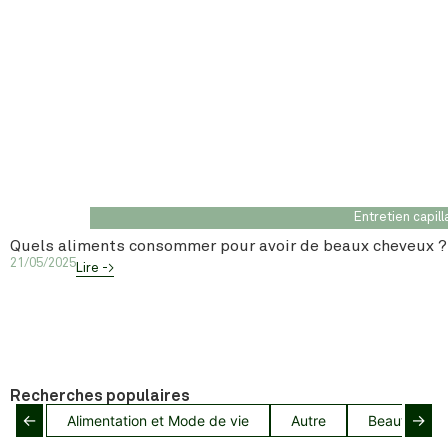
Entretien capill
Quels aliments consommer pour avoir de beaux cheveux ?
21/05/2025
Lire ->
Recherches populaires
←
→
Alimentation et Mode de vie
Autre
Beauté capil