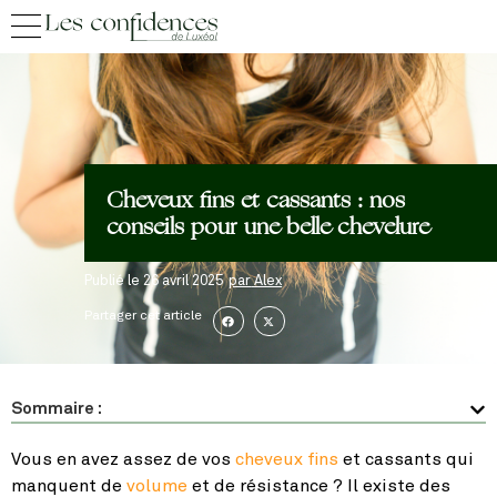
Cheveux fins et cassants : nos
conseils pour une belle chevelure
Publié le
26 avril 2025
par
Alex
Partager cet article
Sommaire :
Vous en avez assez de vos
cheveux fins
et cassants qui
manquent de
volume
et de résistance ? Il existe des