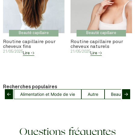
Beauté capillaire
Beauté capillaire
Routine capillaire pour
Routine capillaire pour
cheveux fins
cheveux naturels
21/05/2025
21/05/2025
Lire ->
Lire ->
Recherches populaires
←
→
Alimentation et Mode de vie
Autre
Beauté capil
Questions fréquentes