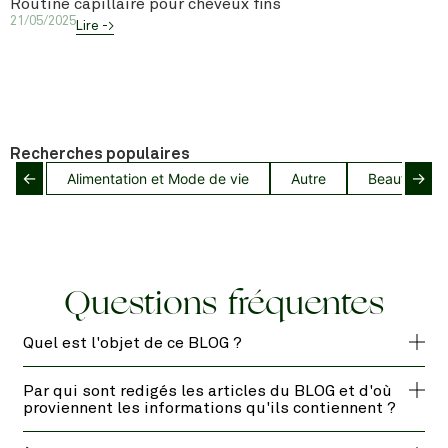
Routine capillaire pour cheveux fins
21/05/2025
Lire ->
Recherches populaires
←
→
Alimentation et Mode de vie
Autre
Beauté capil
Questions fréquentes
Quel est l'objet de ce BLOG ?
Par qui sont redigés les articles du BLOG et d'où
proviennent les informations qu'ils contiennent ?