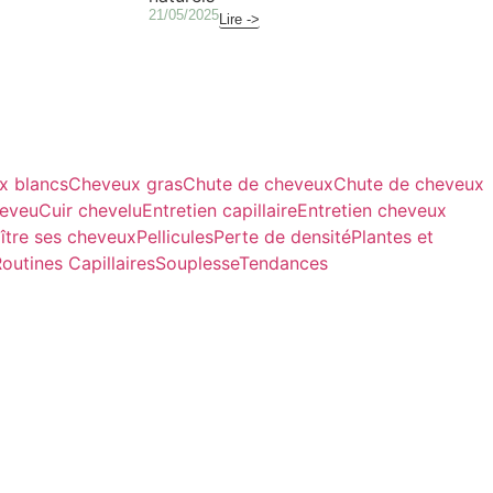
21/05/2025
Lire ->
x blancs
Cheveux gras
Chute de cheveux
Chute de cheveux
heveu
Cuir chevelu
Entretien capillaire
Entretien cheveux
ître ses cheveux
Pellicules
Perte de densité
Plantes et
outines Capillaires
Souplesse
Tendances