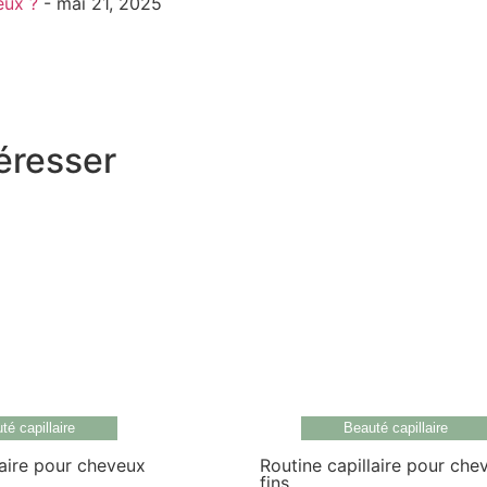
eux ?
- mai 21, 2025
éresser
té capillaire
Beauté capillaire
laire pour cheveux
Routine capillaire pour che
fins