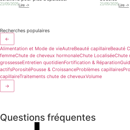
21/05/2025
21/05/2025
Lire ->
Lire ->
Recherches populaires
←
Alimentation et Mode de vie
Autre
Beauté capillaire
Beauté C
femme
Chute de cheveux hormonale
Chute Localisée
Chute 
grossesse
Entretien quotidien
Fortification & Réparation
Guid
actifs
Porosité
Pousse & Croissance
Problèmes capillaires
Pr
capillaire
Traitements chute de cheveux
Volume
→
Questions fréquentes