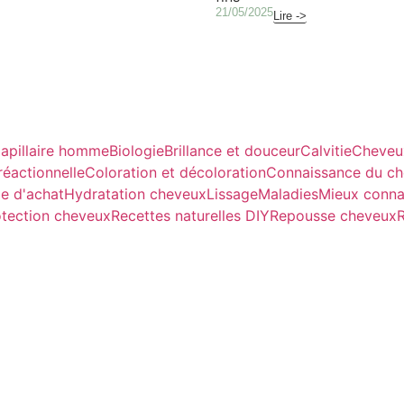
21/05/2025
Lire ->
apillaire homme
Biologie
Brillance et douceur
Calvitie
Cheveu
réactionnelle
Coloration et décoloration
Connaissance du c
e d'achat
Hydratation cheveux
Lissage
Maladies
Mieux conna
otection cheveux
Recettes naturelles DIY
Repousse cheveux
R