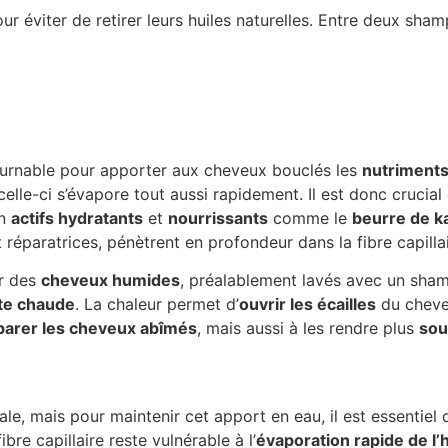
 éviter de retirer leurs huiles naturelles. Entre deux sham
urnable pour apporter aux cheveux bouclés les
nutriments
elle-ci s’évapore tout aussi rapidement. Il est donc crucial
en
actifs hydratants
et
nourrissants
comme le
beurre de ka
t réparatrices, pénètrent en profondeur dans la fibre capill
ur des
cheveux humides
, préalablement lavés avec un sha
tte chaude
. La chaleur permet d’
ouvrir les écailles
du cheveu
parer les cheveux abîmés
, mais aussi à les rendre plus
sou
le, mais pour maintenir cet apport en eau, il est essentiel
ibre capillaire reste vulnérable à l’
évaporation rapide de l’