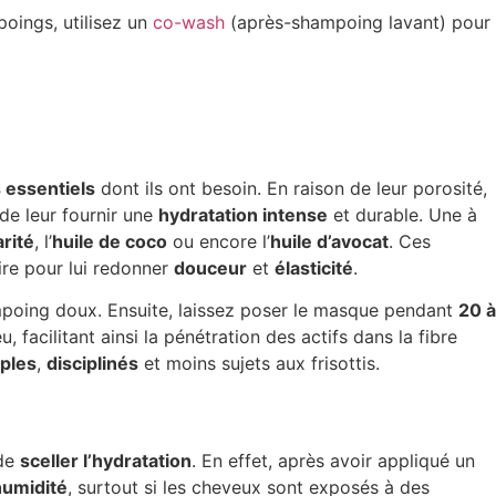
poings, utilisez un
co-wash
(après-shampoing lavant) pour
 essentiels
dont ils ont besoin. En raison de leur porosité,
 de leur fournir une
hydratation intense
et durable. Une à
rité
, l’
huile de coco
ou encore l’
huile d’avocat
. Ces
aire pour lui redonner
douceur
et
élasticité
.
mpoing doux. Ensuite, laissez poser le masque pendant
20 à
, facilitant ainsi la pénétration des actifs dans la fibre
ples
,
disciplinés
et moins sujets aux frisottis.
 de
sceller l’hydratation
. En effet, après avoir appliqué un
humidité
, surtout si les cheveux sont exposés à des