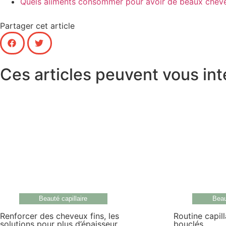
Quels aliments consommer pour avoir de beaux chev
Partager cet article
Ces articles peuvent vous int
Beauté capillaire
Beau
Renforcer des cheveux fins, les
Routine capil
solutions pour plus d’épaisseur
bouclés