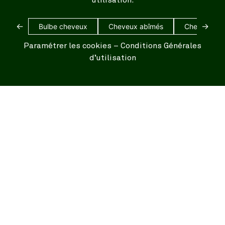
←
→
Bulbe cheveux
Cheveux abîmés
Cheveux bl
Paramétrer les cookies
–
Conditions Générales
d’utilisation