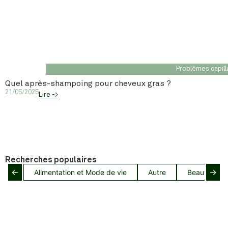
Problèmes capill
Quel après-shampoing pour cheveux gras ?
21/05/2025
Lire ->
Recherches populaires
←
→
Alimentation et Mode de vie
Autre
Beauté capil