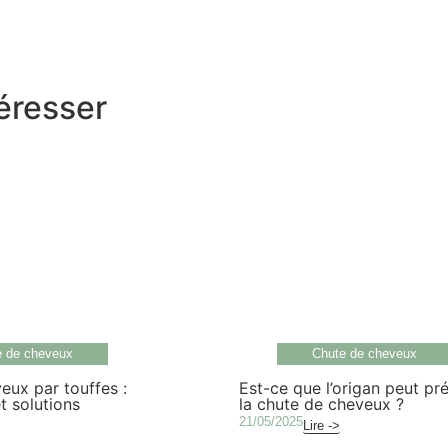
éresser
e de cheveux
Chute de cheveux
eux par touffes :
Est-ce que l’origan peut pr
t solutions
la chute de cheveux ?
21/05/2025
Lire ->