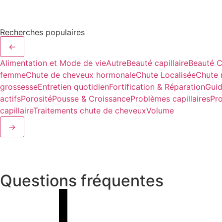
Recherches populaires
←
Alimentation et Mode de vie
Autre
Beauté capillaire
Beauté C
femme
Chute de cheveux hormonale
Chute Localisée
Chute 
grossesse
Entretien quotidien
Fortification & Réparation
Guid
actifs
Porosité
Pousse & Croissance
Problèmes capillaires
Pr
capillaire
Traitements chute de cheveux
Volume
→
Questions fréquentes