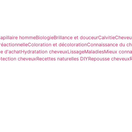
apillaire homme
Biologie
Brillance et douceur
Calvitie
Cheveu
réactionnelle
Coloration et décoloration
Connaissance du c
e d'achat
Hydratation cheveux
Lissage
Maladies
Mieux conna
otection cheveux
Recettes naturelles DIY
Repousse cheveux
R