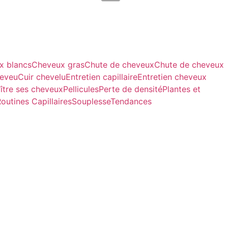
x blancs
Cheveux gras
Chute de cheveux
Chute de cheveux
heveu
Cuir chevelu
Entretien capillaire
Entretien cheveux
ître ses cheveux
Pellicules
Perte de densité
Plantes et
outines Capillaires
Souplesse
Tendances