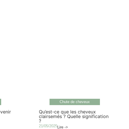
Chute de cheveux
évenir
Qu’est-ce que les cheveux
clairsemés ? Quelle signification
?
21/05/2025
Lire ->