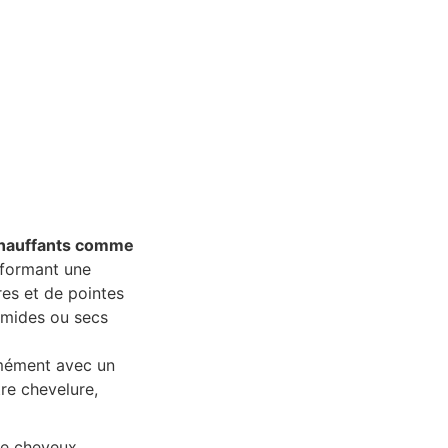
 chauffants comme
 formant une
res et de pointes
umides ou secs
ormément avec un
tre chevelure,