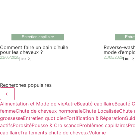
Entretien capillaire
Entret
Comment faire un bain d’huile
Reverse-wash
pour les cheveux ?
mode d’emplo
21/05/2025
21/05/2025
Lire ->
Lire ->
Recherches populaires
←
Alimentation et Mode de vie
Autre
Beauté capillaire
Beauté C
femme
Chute de cheveux hormonale
Chute Localisée
Chute 
grossesse
Entretien quotidien
Fortification & Réparation
Guid
actifs
Porosité
Pousse & Croissance
Problèmes capillaires
Pr
capillaire
Traitements chute de cheveux
Volume