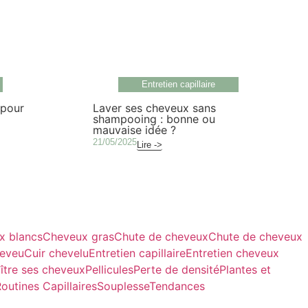
Entretien capillaire
 pour
Laver ses cheveux sans
shampooing : bonne ou
mauvaise idée ?
21/05/2025
Lire ->
x blancs
Cheveux gras
Chute de cheveux
Chute de cheveux
heveu
Cuir chevelu
Entretien capillaire
Entretien cheveux
ître ses cheveux
Pellicules
Perte de densité
Plantes et
outines Capillaires
Souplesse
Tendances