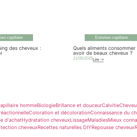
ien capillaire
Entretien capillaire
ing des cheveux :
Quels aliments consommer
i
avoir de beaux cheveux ?
21/05/2025
Lire ->
apillaire homme
Biologie
Brillance et douceur
Calvitie
Cheveu
réactionnelle
Coloration et décoloration
Connaissance du c
e d'achat
Hydratation cheveux
Lissage
Maladies
Mieux conna
otection cheveux
Recettes naturelles DIY
Repousse cheveux
R