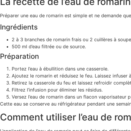
La recette de l’eau de romari
Préparer une eau de romarin est simple et ne demande que pe
Ingrédients
2 à 3 branches de romarin frais ou 2 cuillères à soup
500 ml d’eau filtrée ou de source.
Préparation
Portez l’eau à ébullition dans une casserole.
Ajoutez le romarin et réduisez le feu. Laissez infuser
Retirez la casserole du feu et laissez refroidir compl
Filtrez l’infusion pour éliminer les résidus.
Versez l’eau de romarin dans un flacon vaporisateur p
Cette eau se conserve au réfrigérateur pendant une sema
Comment utiliser l’eau de rom
L’application de l’eau de romarin peut se faire de différent