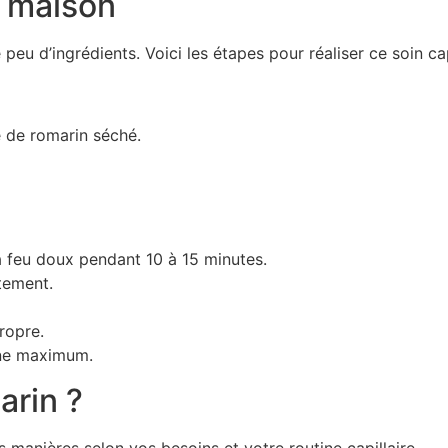
n maison
u d’ingrédients. Voici les étapes pour réaliser ce soin capi
e de romarin séché.
 à feu doux pendant 10 à 15 minutes.
ètement.
ropre.
ine maximum.
arin ?
es manières selon vos besoins et votre routine capillaire.