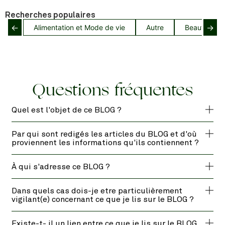
Recherches populaires
←
→
Alimentation et Mode de vie
Autre
Beauté capil
Questions fréquentes
Quel est l'objet de ce BLOG ?
Par qui sont redigés les articles du BLOG et d'où
proviennent les informations qu'ils contiennent ?
À qui s'adresse ce BLOG ?
Dans quels cas dois-je etre particulièrement
vigilant(e) concernant ce que je lis sur le BLOG ?
Existe-t- il un lien entre ce que je lis sur le BLOG