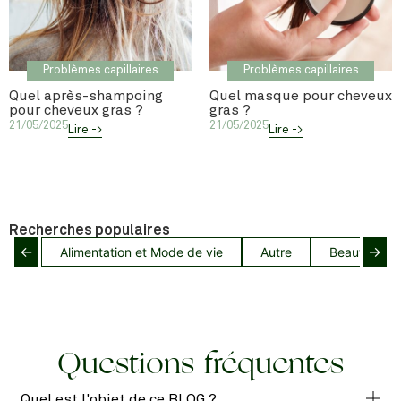
Problèmes capillaires
Problèmes capillaires
Quel après-shampoing
Quel masque pour cheveux
pour cheveux gras ?
gras ?
21/05/2025
21/05/2025
Lire ->
Lire ->
Recherches populaires
←
→
Alimentation et Mode de vie
Autre
Beauté capil
Questions fréquentes
Quel est l'objet de ce BLOG ?