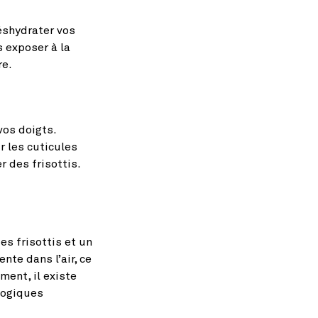
éshydrater vos
s exposer à la
re.
vos doigts.
r les cuticules
r des frisottis.
s frisottis et un
te dans l’air, ce
ment, il existe
logiques