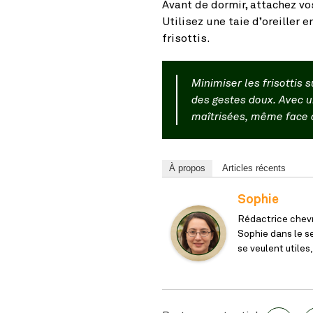
Avant de dormir, attachez vo
Utilisez une taie d’oreiller 
frisottis.
Minimiser les frisottis
des gestes doux. Avec un
maîtrisées, même face a
À propos
Articles récents
Sophie
Rédactrice chevr
Sophie dans le s
se veulent utiles,