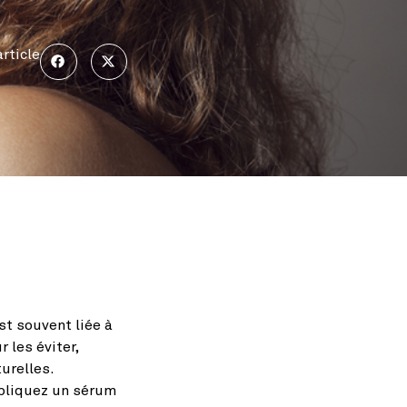
rticle
st souvent liée à
 les éviter,
urelles.
ppliquez un sérum