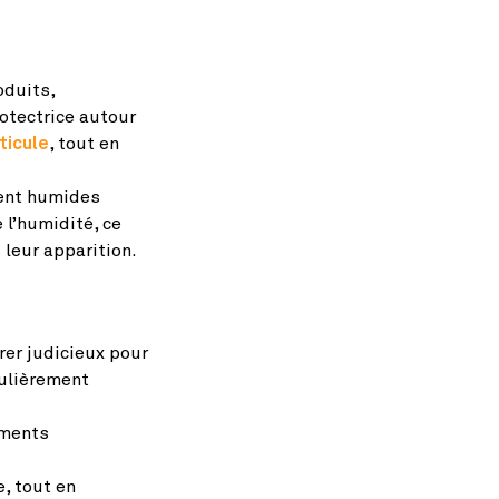
oduits,
rotectrice autour
ticule
, tout en
ment humides
 l’humidité, ce
 leur apparition.
rer judicieux pour
culièrement
ements
, tout en