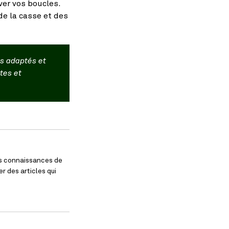
ver vos boucles.
de la casse et des
ns adaptés et
tes et
es connaissances de
r des articles qui