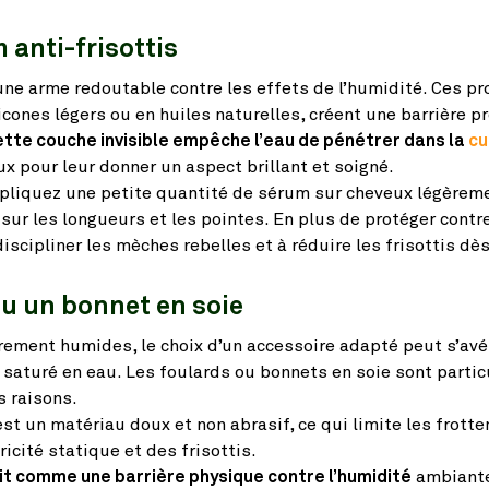
 anti-frisottis
une arme redoutable contre les effets de l’humidité. Ces pr
icones légers ou en huiles naturelles, créent une barrière p
tte couche invisible empêche l’eau de pénétrer dans la
cu
ux pour leur donner un aspect brillant et soigné.
ppliquez une petite quantité de sérum sur cheveux légère
 sur les longueurs et les pointes. En plus de protéger contre
scipliner les mèches rebelles et à réduire les frisottis dès
ou un bonnet en soie
rement humides, le choix d’un accessoire adapté peut s’avé
r saturé en eau. Les foulards ou bonnets en soie sont parti
 raisons.
st un matériau doux et non abrasif, ce qui limite les frott
icité statique et des frisottis.
git comme une barrière physique contre l’humidité
ambiante