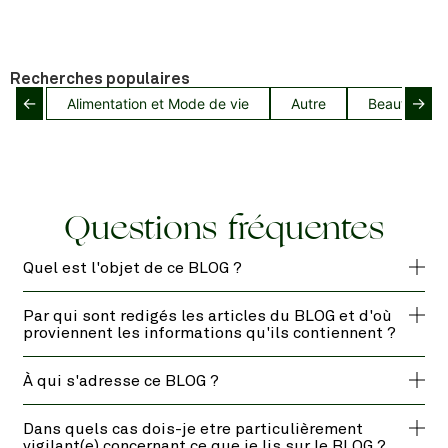
Recherches populaires
←
→
Alimentation et Mode de vie
Autre
Beauté capil
Questions fréquentes
Quel est l'objet de ce BLOG ?
Par qui sont redigés les articles du BLOG et d'où
proviennent les informations qu'ils contiennent ?
À qui s'adresse ce BLOG ?
Dans quels cas dois-je etre particulièrement
vigilant(e) concernant ce que je lis sur le BLOG ?