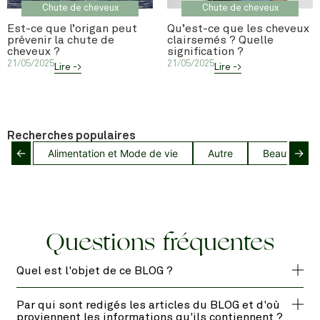
Chute de cheveux
Chute de cheveux
Est-ce que l’origan peut
Qu’est-ce que les cheveux
prévenir la chute de
clairsemés ? Quelle
cheveux ?
signification ?
21/05/2025
21/05/2025
Lire ->
Lire ->
Recherches populaires
←
→
Alimentation et Mode de vie
Autre
Beauté capil
Questions fréquentes
Quel est l'objet de ce BLOG ?
Par qui sont redigés les articles du BLOG et d'où
proviennent les informations qu'ils contiennent ?