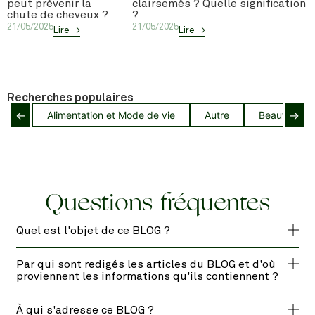
peut prévenir la
clairsemés ? Quelle signification
chute de cheveux ?
?
21/05/2025
21/05/2025
Lire ->
Lire ->
Recherches populaires
←
→
Alimentation et Mode de vie
Autre
Beauté capil
Questions fréquentes
Quel est l'objet de ce BLOG ?
Par qui sont redigés les articles du BLOG et d'où
proviennent les informations qu'ils contiennent ?
À qui s'adresse ce BLOG ?