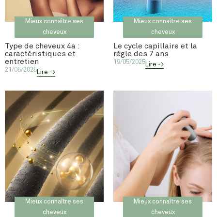
Mieux connaître ses
Mieux connaître ses
cheveux
cheveux
Type de cheveux 4a :
Le cycle capillaire et la
caractéristiques et
règle des 7 ans
entretien
19/05/2025
Lire ->
21/05/2025
Lire ->
Mieux connaître ses
Mieux connaître ses
cheveux
cheveux