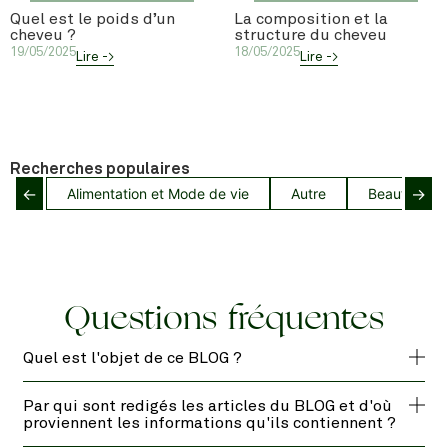
Quel est le poids d’un
La composition et la
cheveu ?
structure du cheveu
19/05/2025
18/05/2025
Lire ->
Lire ->
Recherches populaires
←
→
Alimentation et Mode de vie
Autre
Beauté capil
Questions fréquentes
Quel est l'objet de ce BLOG ?
Par qui sont redigés les articles du BLOG et d'où
proviennent les informations qu'ils contiennent ?