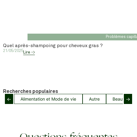
Problèmes capill
Quel après-shampoing pour cheveux gras ?
21/05/2025
Lire ->
Recherches populaires
←
→
Alimentation et Mode de vie
Autre
Beauté capil
Questions fréquentes