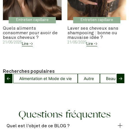
Entretien capillaire
Entretien capillaire
Quels aliments
Laver ses cheveux sans
consommer pour avoir de
shampooing : bonne ou
beaux cheveux ?
mauvaise idée ?
21/05/2025
21/05/2025
Lire ->
Lire ->
Recherches populaires
←
→
Alimentation et Mode de vie
Autre
Beauté capil
Questions fréquentes
Quel est l'objet de ce BLOG ?