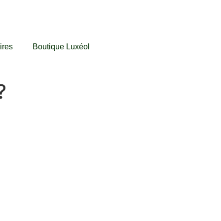
ires
Boutique Luxéol
?