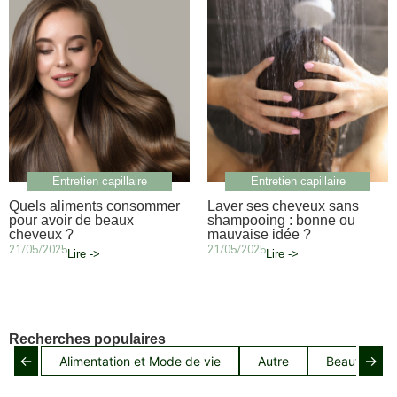
Entretien capillaire
Entretien capillaire
Quels aliments consommer
Laver ses cheveux sans
pour avoir de beaux
shampooing : bonne ou
cheveux ?
mauvaise idée ?
21/05/2025
21/05/2025
Lire ->
Lire ->
Recherches populaires
←
→
Alimentation et Mode de vie
Autre
Beauté capil