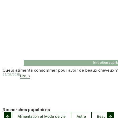
Entretien capill
Quels aliments consommer pour avoir de beaux cheveux ?
21/05/2025
Lire ->
Recherches populaires
←
→
Alimentation et Mode de vie
Autre
Beauté capil