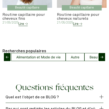
Beauté capillaire
Beauté capillaire
Routine capillaire pour
Routine capillaire pour
cheveux fins
cheveux naturels
21/05/2025
21/05/2025
Lire ->
Lire ->
Recherches populaires
←
→
Alimentation et Mode de vie
Autre
Beauté capil
Questions fréquentes
Quel est l'objet de ce BLOG ?
Par qui sont redigés les articles du BLOG et d'où