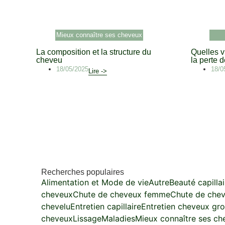
Mieux connaître ses cheveux
La composition et la structure du
Quelles v
cheveu
la perte 
18/05/2025
18/0
Lire ->
Recherches populaires
Alimentation et Mode de vie
Autre
Beauté capillai
cheveux
Chute de cheveux femme
Chute de che
chevelu
Entretien capillaire
Entretien cheveux gr
cheveux
Lissage
Maladies
Mieux connaître ses ch