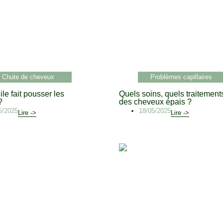
Chute de cheveux
Problèmes capillaires
le fait pousser les
Quels soins, quels traitement
?
des cheveux épais ?
5/2025
18/05/2025
Lire ->
Lire ->