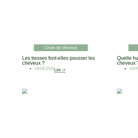
Chute de cheveux
Les tresses font-elles pousser les
Quelle hui
cheveux ?
cheveux 
19/05/2025
19/0
Lire ->