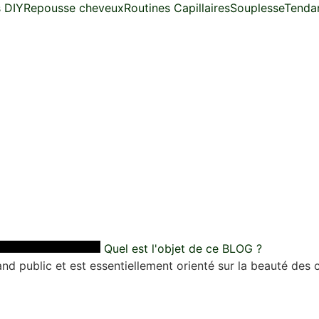
s DIY
Repousse cheveux
Routines Capillaires
Souplesse
Tendan
Quel est l'objet de ce BLOG ?
d public et est essentiellement orienté sur la beauté des c