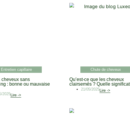
Entretien capillaire
Chute de cheveux
s cheveux sans
Qu’est-ce que les cheveux
ng : bonne ou mauvaise
clairsemés ? Quelle significat
21/05/2025
Lire ->
5/2025
Lire ->