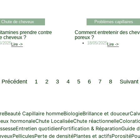
Chute de cheveux
Problèmes capillaires
itamines prendre contre
Comment entretenir des che
de cheveux ?
poreux ?
5/2025
18/05/2025
Lire ->
Lire ->
Précédent
1
2
3
4
5
6
7
8
Suivant
re
Beauté Capillaire homme
Biologie
Brillance et douceur
Calv
veux hormonale
Chute Localisée
Chute réactionnelle
Colorati
ossesse
Entretien quotidien
Fortification & Réparation
Guide d
eveux
Pellicules
Perte de densité
Plantes et actifs
Porosité
Pou