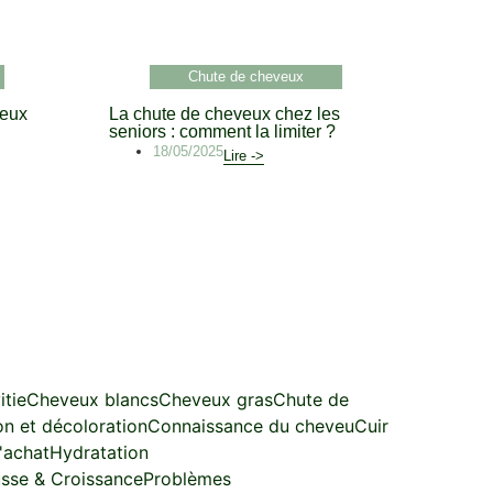
Chute de cheveux
veux
La chute de cheveux chez les
seniors : comment la limiter ?
18/05/2025
Lire ->
itie
Cheveux blancs
Cheveux gras
Chute de
on et décoloration
Connaissance du cheveu
Cuir
'achat
Hydratation
sse & Croissance
Problèmes