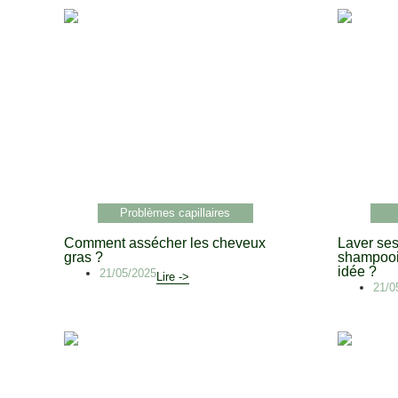
Problèmes capillaires
Comment assécher les cheveux
Laver se
gras ?
shampooi
idée ?
21/05/2025
Lire ->
21/0