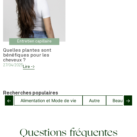
Entretien capillaire
Quelles plantes sont
bénéfiques pour les
cheveux ?
27/04/2025
Lire ->
Recherches populaires
←
→
Alimentation et Mode de vie
Autre
Beauté capil
Questions fréquentes