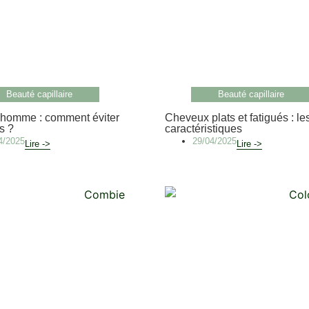
Beauté capillaire
Beauté capillaire
homme : comment éviter
Cheveux plats et fatigués : le
is ?
caractéristiques
4/2025
29/04/2025
Lire ->
Lire ->