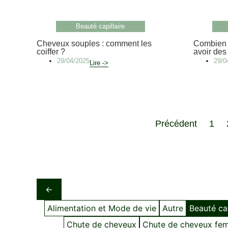
Beauté capillaire
Cheveux souples : comment les
Combien d
coiffer ?
avoir des
29/04/2025
29/0
Lire ->
Précédent
1
←
Alimentation et Mode de vie
Autre
Beauté cap
Chute de cheveux
Chute de cheveux fe