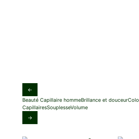
←
Beauté Capillaire homme
Brillance et douceur
Colo
Capillaires
Souplesse
Volume
→