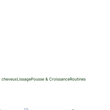
n cheveux
Lissage
Pousse & Croissance
Routines