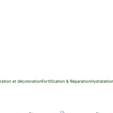
ration et décoloration
Fortification & Réparation
Hydratatio