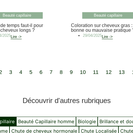
Beauté capillaire
Beauté capillaire
e temps faut-il pour
Coloration sur cheveux gras :
 cheveux longs ?
bonne ou mauvaise pratique 
4/2025
29/04/2025
Lire ->
Lire ->
2
3
4
5
6
7
8
9
10
11
12
13
Découvrir d'autres rubriques
illaire
Beauté Capillaire homme
Biologie
Brillance et d
mme
Chute de cheveux hormonale
Chute Localisée
Chute