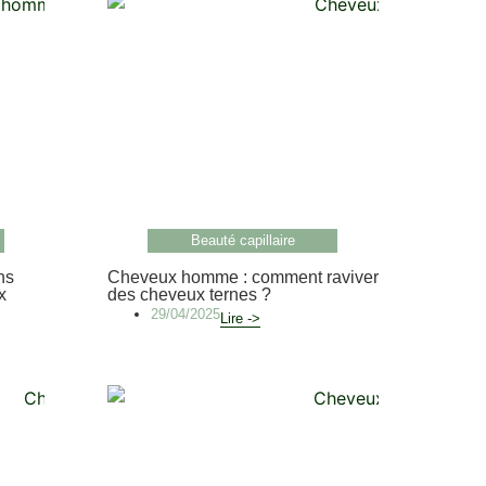
Beauté capillaire
ns
Cheveux homme : comment raviver
x
des cheveux ternes ?
29/04/2025
Lire ->