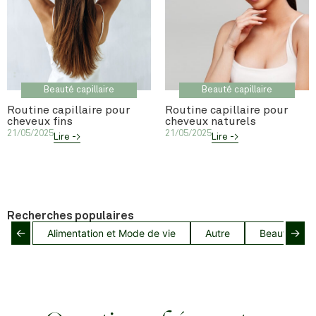
Beauté capillaire
Beauté capillaire
Routine capillaire pour
Routine capillaire pour
cheveux fins
cheveux naturels
21/05/2025
21/05/2025
Lire ->
Lire ->
Recherches populaires
←
→
Alimentation et Mode de vie
Autre
Beauté capil