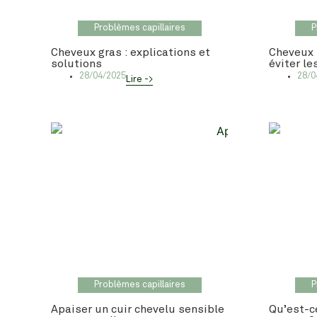
Problèmes capillaires
P
Cheveux gras : explications et
Cheveux
solutions
éviter le
28/04/2025
28/0
Lire ->
Problèmes capillaires
P
Apaiser un cuir chevelu sensible
Qu’est-c