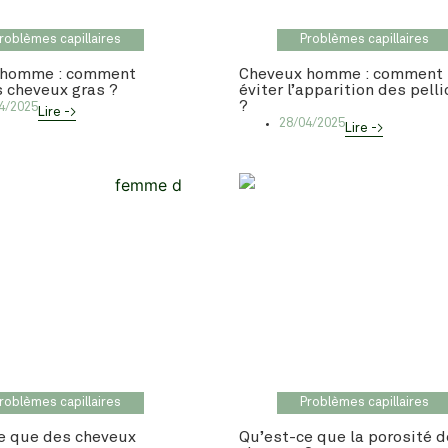
roblèmes capillaires
Problèmes capillaires
 homme : comment
Cheveux homme : comment
s cheveux gras ?
éviter l’apparition des pell
?
4/2025
Lire ->
28/04/2025
Lire ->
roblèmes capillaires
Problèmes capillaires
e que des cheveux
Qu’est-ce que la porosité 