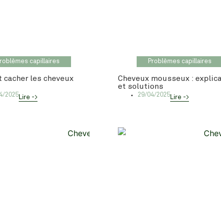
roblèmes capillaires
Problèmes capillaires
cacher les cheveux
Cheveux mousseux : explic
et solutions
4/2025
29/04/2025
Lire ->
Lire ->