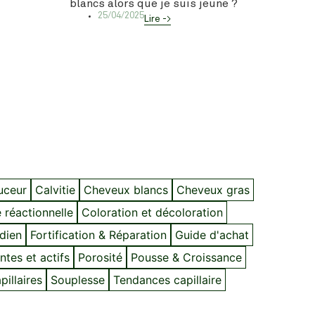
blancs alors que je suis jeune ?
25/04/2025
Lire ->
ouceur
Calvitie
Cheveux blancs
Cheveux gras
 réactionnelle
Coloration et décoloration
idien
Fortification & Réparation
Guide d'achat
ntes et actifs
Porosité
Pousse & Croissance
illaires
Souplesse
Tendances capillaire