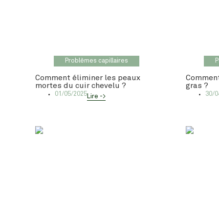
Problèmes capillaires
P
Comment éliminer les peaux
Comment 
mortes du cuir chevelu ?
gras ?
01/05/2025
30/0
Lire ->