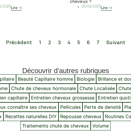
cheveux ?
4/2025
25/04/2025
Lire ->
Lire ->
Précédent
1
2
3
4
5
6
7
Suivant
Découvrir d'autres rubriques
illaire
Beauté Capillaire homme
Biologie
Brillance et d
mme
Chute de cheveux hormonale
Chute Localisée
Chute
ien capillaire
Entretien cheveux grossesse
Entretien quot
ux connaître ses cheveux
Pellicules
Perte de densité
Pla
x
Recettes naturelles DIY
Repousse cheveux
Routines Cap
Traitements chute de cheveux
Volume