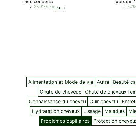
: nos conseils
poreux ?
27/04/2025
27/0
Lire ->
Alimentation et Mode de vie
Autre
Beauté cap
Chute de cheveux
Chute de cheveux fe
Connaissance du cheveu
Cuir chevelu
Entret
Hydratation cheveux
Lissage
Maladies
Mie
Problèmes capillaires
Protection cheveu