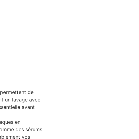
s permettent de
nt un lavage avec
sentielle avant
laques en
, comme des sérums
rablement vos