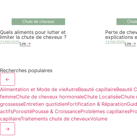
Chute de cheveux
Chut
Quels aliments pour lutter et
Perte de chev
limiter la chute de cheveux ?
explications e
21/05/2025
21/05/2025
Lire ->
Lire ->
Recherches populaires
←
Alimentation et Mode de vie
Autre
Beauté capillaire
Beauté C
femme
Chute de cheveux hormonale
Chute Localisée
Chute 
grossesse
Entretien quotidien
Fortification & Réparation
Guid
actifs
Porosité
Pousse & Croissance
Problèmes capillaires
Pr
capillaire
Traitements chute de cheveux
Volume
→