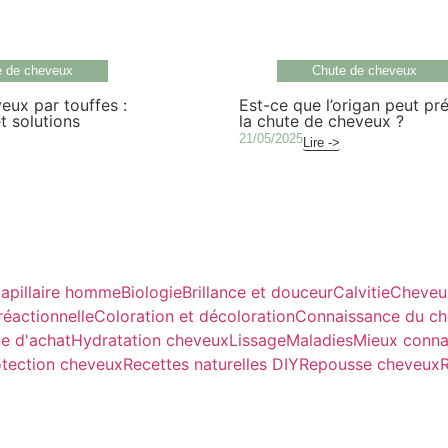
e de cheveux
Chute de cheveux
eux par touffes :
Est-ce que l’origan peut pr
t solutions
la chute de cheveux ?
21/05/2025
Lire ->
apillaire homme
Biologie
Brillance et douceur
Calvitie
Cheveu
réactionnelle
Coloration et décoloration
Connaissance du c
e d'achat
Hydratation cheveux
Lissage
Maladies
Mieux conna
otection cheveux
Recettes naturelles DIY
Repousse cheveux
R