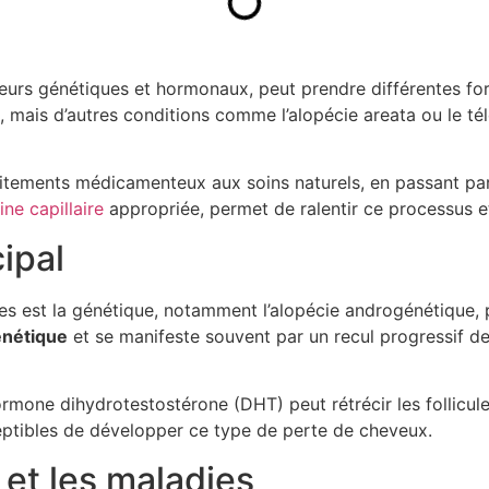
urs génétiques et hormonaux, peut prendre différentes form
e, mais d’autres conditions comme l’alopécie areata ou le t
raitements médicamenteux aux soins naturels, en passant p
ine capillaire
appropriée, permet de ralentir ce processus et
cipal
es est la génétique, notamment l’alopécie androgénétique,
énétique
et se manifeste souvent par un recul progressif de 
ormone dihydrotestostérone (DHT) peut rétrécir les follicul
ceptibles de développer ce type de perte de cheveux.
et les maladies