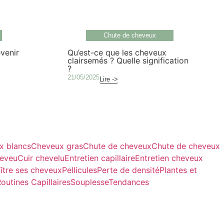
Chute de cheveux
évenir
Qu’est-ce que les cheveux
clairsemés ? Quelle signification
?
21/05/2025
Lire ->
x blancs
Cheveux gras
Chute de cheveux
Chute de cheveux
heveu
Cuir chevelu
Entretien capillaire
Entretien cheveux
ître ses cheveux
Pellicules
Perte de densité
Plantes et
outines Capillaires
Souplesse
Tendances