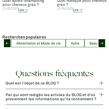
Quel après-shampoing
Quel masque pour cheveux
pour cheveux gras ?
gras ?
21/05/2025
21/05/2025
Lire ->
Lire ->
Recherches populaires
←
→
Alimentation et Mode de vie
Autre
Beauté capil
Questions fréquentes
Quel est l'objet de ce BLOG ?
Par qui sont redigés les articles du BLOG et d'où
proviennent les informations qu'ils contiennent ?