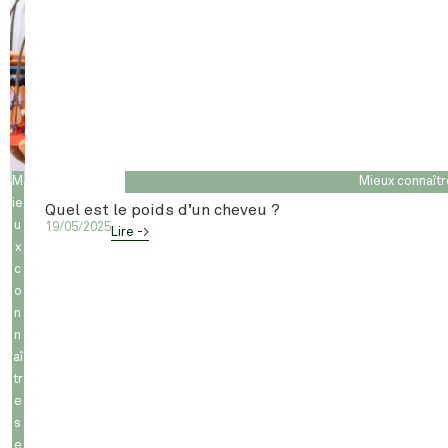
M
Mieux connaît
ie
Quel est le poids d’un cheveu ?
u
19/05/2025
Lire ->
x
c
o
n
n
aî
tr
e
s
e