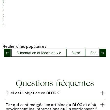
5
/
2
0
2
5
Recherches populaires
←
→
Alimentation et Mode de vie
Autre
Beauté capil
Questions fréquentes
Quel est l'objet de ce BLOG ?
Par qui sont redigés les articles du BLOG et d'où
proviennent les informations qu'ils contiennent ?