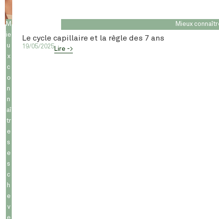
M
Mieux connaît
ie
Le cycle capillaire et la règle des 7 ans
u
19/05/2025
Lire ->
x
c
o
n
n
aî
tr
e
s
e
s
c
h
e
v
e