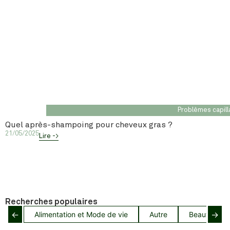
Problèmes capill
Quel après-shampoing pour cheveux gras ?
21/05/2025
Lire ->
Recherches populaires
←
→
Alimentation et Mode de vie
Autre
Beauté capil