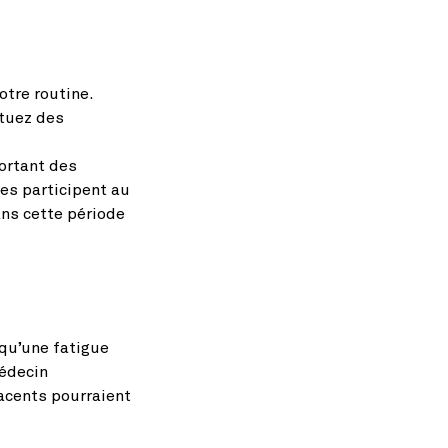
tre routine.
ctuez des
ortant des
es participent au
ans cette période
qu’une fatigue
médecin
acents pourraient