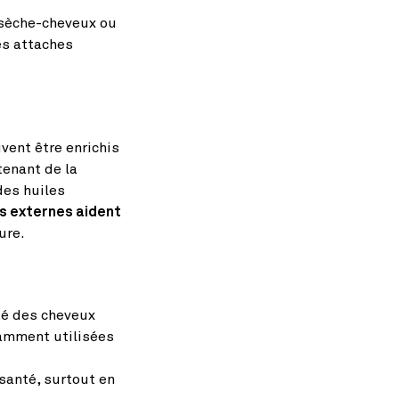
e sèche-cheveux ou
des attaches
vent être enrichis
tenant de la
des huiles
s externes aident
ure.
té des cheveux
ramment utilisées
santé, surtout en