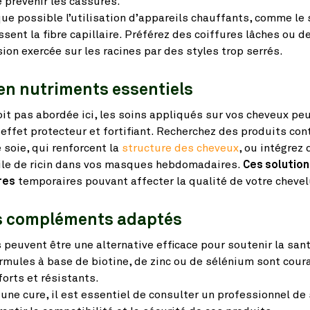
e prévenir les cassures.
 que possible l’utilisation d’appareils chauffants, comme l
blissent la fibre capillaire. Préférez des coiffures lâches ou 
sion exercée sur les racines par des styles trop serrés.
 en nutriments essentiels
oit pas abordée ici, les soins appliqués sur vos cheveux peu
 effet protecteur et fortifiant. Recherchez des produits con
 soie, qui renforcent la
structure des cheveux
, ou intégrez 
ile de ricin dans vos masques hebdomadaires.
Ces solution
res
temporaires pouvant affecter la qualité de votre chevel
es compléments adaptés
peuvent être une alternative efficace pour soutenir la san
ormules à base de biotine, de zinc ou de sélénium sont cou
orts et résistants.
ne cure, il est essentiel de consulter un professionnel de 