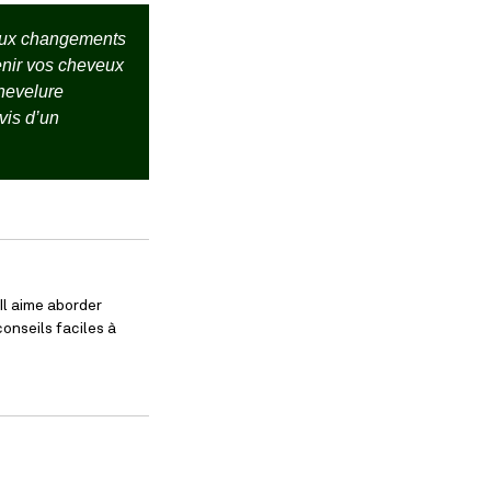
 aux changements
enir vos cheveux
chevelure
vis d’un
Il aime aborder
onseils faciles à