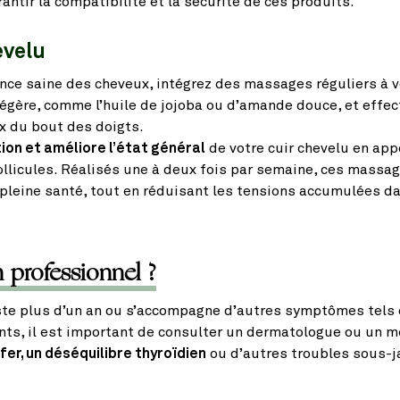
rantir la compatibilité et la sécurité de ces produits.
evelu
ce saine des cheveux, intégrez des massages réguliers à vo
 légère, comme l’huile de jojoba ou d’amande douce, et effe
x du bout des doigts.
ion et améliore l’état général
de votre cuir chevelu en app
llicules. Réalisés une à deux fois par semaine, ces massag
 pleine santé, tout en réduisant les tensions accumulées d
 professionnel ?
iste plus d’un an ou s’accompagne d’autres symptômes tels 
nts, il est important de consulter un dermatologue ou un 
fer, un déséquilibre thyroïdien
ou d’autres troubles sous-j