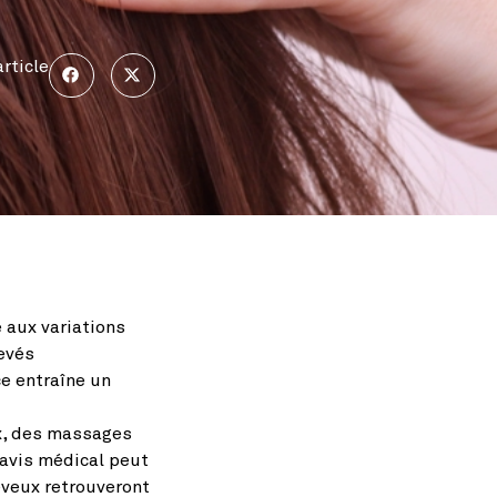
rticle
 aux variations
evés
e entraîne un
ux, des massages
 avis médical peut
eveux retrouveront