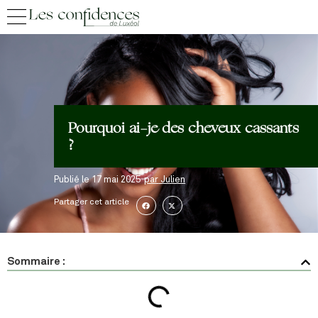
Pourquoi ai-je des cheveux cassants
?
Publié le
17 mai 2025
par
Julien
Partager cet article
Sommaire :