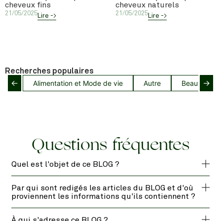
cheveux fins
cheveux naturels
21/05/2025
21/05/2025
Lire ->
Lire ->
Recherches populaires
←
→
Alimentation et Mode de vie
Autre
Beauté capil
Questions fréquentes
Quel est l'objet de ce BLOG ?
Par qui sont redigés les articles du BLOG et d'où
proviennent les informations qu'ils contiennent ?
À qui s'adresse ce BLOG ?