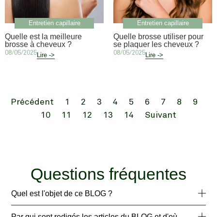
Entretien capillaire
Entretien capillaire
Quelle est la meilleure
Quelle brosse utiliser pour
brosse à cheveux ?
se plaquer les cheveux ?
08/05/2025
08/05/2025
Lire ->
Lire ->
Précédent
1
2
3
4
5
6
7
8
9
10
11
12
13
14
Suivant
Questions fréquentes
Quel est l'objet de ce BLOG ?
Par qui sont redigés les articles du BLOG et d'où