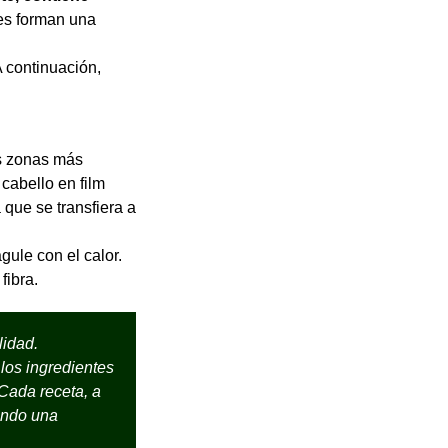
tes forman una
 continuación,
as zonas más
cabello en film
 que se transfiera a
gule con el calor.
fibra.
lidad.
los ingredientes
 Cada receta, a
endo una