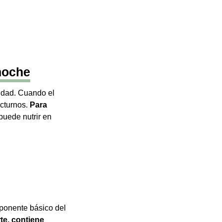
 noche
cidad. Cuando el
octurnos.
Para
puede nutrir en
mponente básico del
te, contiene