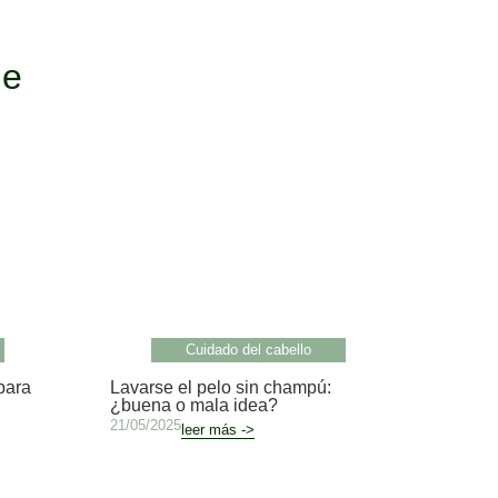
le
Cuidado del cabello
para
Lavarse el pelo sin champú:
¿buena o mala idea?
21/05/2025
leer más ->